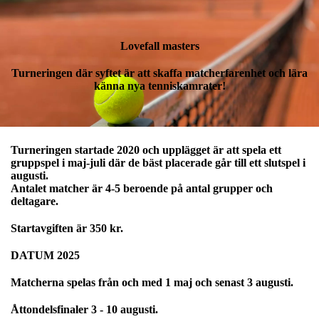
Lovefall masters
Turneringen där syftet är att skaffa matcherfarenhet och lära
känna nya tenniskamrater!
Turneringen startade 2020 och upplägget är att spela ett
gruppspel i maj-juli där de bäst placerade går till ett slutspel i
augusti.
Antalet matcher är 4-5 beroende på antal grupper och
deltagare.
Startavgiften är 350 kr.
DATUM 2025
Matcherna spelas från och med 1 maj och senast 3 augusti.
Åttondelsfinaler 3 - 10 augusti.