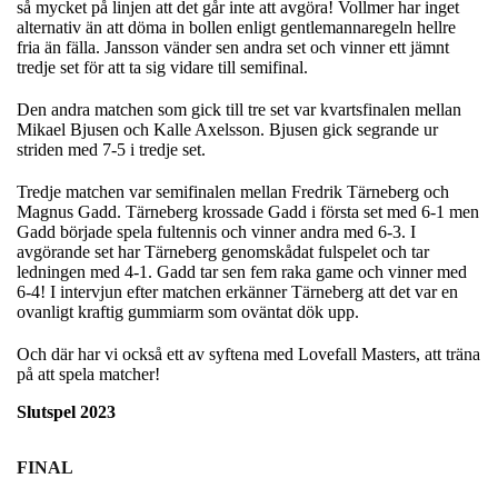
så mycket på linjen att det går inte att avgöra! Vollmer har inget
alternativ än att döma in bollen enligt gentlemannaregeln hellre
fria än fälla. Jansson vänder sen andra set och vinner ett jämnt
tredje set för att ta sig vidare till semifinal.
Den andra matchen som gick till tre set var kvartsfinalen mellan
Mikael Bjusen och Kalle Axelsson. Bjusen gick segrande ur
striden med 7-5 i tredje set.
Tredje matchen var semifinalen mellan Fredrik Tärneberg och
Magnus Gadd. Tärneberg krossade Gadd i första set med 6-1 men
Gadd började spela fultennis och vinner andra med 6-3. I
avgörande set har Tärneberg genomskådat fulspelet och tar
ledningen med 4-1. Gadd tar sen fem raka game och vinner med
6-4! I intervjun efter matchen erkänner Tärneberg att det var en
ovanligt kraftig gummiarm som oväntat dök upp.
Och där har vi också ett av syftena med Lovefall Masters, att träna
på att spela matcher!
Slutspel 2023
FINAL