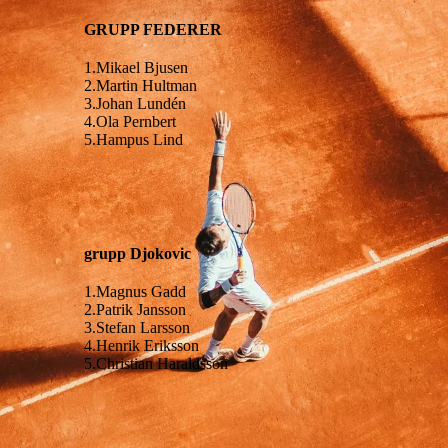
GRUPP FEDERER
1.Mikael Bjusen
2.Martin Hultman
3.Johan Lundén
4.Ola Pernbert
5.Hampus Lind
grupp Djokovic
1.Magnus Gadd
2.Patrik Jansson
3.Stefan Larsson
4.Henrik Eriksson
5.Christian Haraldsson